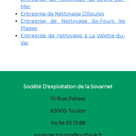
Mer
Entreprise de Nettoyage Ollioules
Entreprise de Nettoyage Six-Fours les
Plages
Entreprise de nettoyage à La Valette-du-
Var
Société D'exploitation de la Sovarnet
10 Rue Peiresc
83000 Toulon
04 94 93 13 88
sovarnet.toulon@outlook.fr