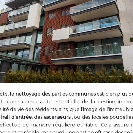
été, le
nettoyage des parties communes
est bien plus 
'agit d'une composante essentielle de la gestion immob
ité de vie des résidents, ainsi que l’image de l’immeuble. 
u
hall d’entrée
, des
ascenseurs
, ou des locales poubelles
 effectué de manière régulière et fiable. Cela assur
re et agréable, mais aussi une gestion efficace des coû