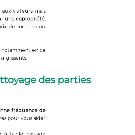
ux visiteurs, mais
ur
une copropriété
,
rix de location ou
e, notamment en ce
r glissants.
ttoyage des parties
bonne fréquence de
ères pour vous aider
à faible passage