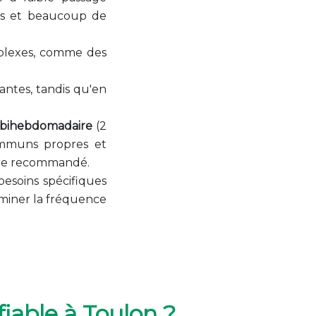
nts et beaucoup de
lexes, comme des
rantes, tandis qu'en
 bihebdomadaire
(2
communs propres et
re recommandé.
esoins spécifiques
miner la fréquence
iable à Toulon ?