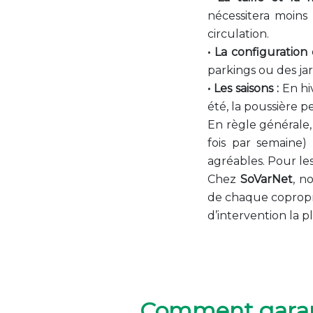
nécessitera moins
circulation.
• La configuration
parkings ou des jar
• Les saisons :
En hiv
été, la poussière p
En règle générale
fois par semaine)
agréables. Pour le
Chez
SoVarNet
, n
de chaque copropr
d’intervention la p
Comment garanti