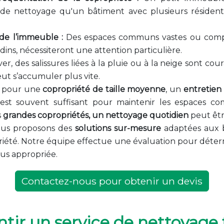
 de nettoyage qu'un bâtiment avec plusieurs réside
 de l’immeuble :
Des espaces communs vastes ou comp
dins, nécessiteront une attention particulière.
er, des salissures liées à la pluie ou à la neige sont cou
eut s’accumuler plus vite.
, pour une
copropriété de taille moyenne
, un
entretien
 est souvent suffisant pour maintenir les espaces 
s
grandes copropriétés, un nettoyage quotidien
peut êt
ous proposons des
solutions sur-mesure
adaptées aux b
iété. Notre équipe effectue une évaluation pour déter
lus appropriée.
Contactez-nous pour obtenir un devis
r un service de nettoyage f