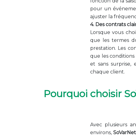
fonction de la sa
pour un événement
ajuster la fréquenc
4. Des contrats cla
Lorsque vous chois
que les termes du
prestation. Les co
que les conditions
et sans surprise,
chaque client.
Pourquoi choisir So
Avec plusieurs a
environs,
SoVarNe